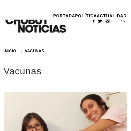
Ir
al
PORTADA
POLÍTICA
ACTUALIDAD
contenido
INICIO
VACUNAS
Vacunas