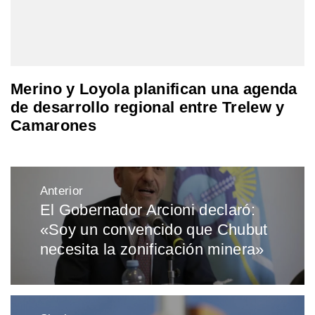
Merino y Loyola planifican una agenda
de desarrollo regional entre Trelew y
Camarones
Navegación
Anterior
de
El Gobernador Arcioni declaró:
Entrada
entradas
«Soy un convencido que Chubut
anterior:
necesita la zonificación minera»