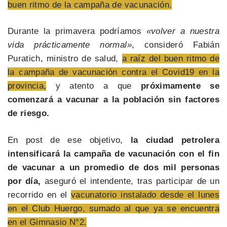
buen ritmo de la campaña de vacunación.
Durante la primavera podríamos
«volver a nuestra
vida prácticamente normal»
, consideró Fabián
Puratich, ministro de salud,
a raíz del buen ritmo de
la campaña de vacunación contra el Covid19 en la
provincia,
y atento a que
próximamente se
comenzará a vacunar a la población sin factores
de riesgo.
En post de ese objetivo,
la ciudad petrolera
intensificará la campaña de vacunación con el fin
de vacunar a un promedio de dos mil personas
por día,
aseguró el intendente, tras participar de un
recorrido en el
vacunatorio instalado desde el lunes
en el Club Huergo, sumado al que ya se encuentra
en el Gimnasio N°2.