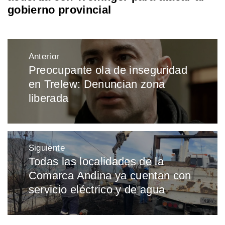
gobierno provincial
Navegación
Anterior
de
Preocupante ola de inseguridad
Entrada
entradas
en Trelew: Denuncian zona
anterior:
liberada
Siguiente
Todas las localidades de la
Entrada
Comarca Andina ya cuentan con
siguiente:
servicio eléctrico y de agua