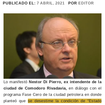
PUBLICADO EL:
7 ABRIL, 2021
POR
EDITOR
Lo manifestó
Nestor Di Pierro, ex intendente de la
ciudad de Comodoro Rivadavia,
en diálogo con el
programa Fase Cero de la ciudad petrolera en donde
planteó que
se desestime la condición de “Estado