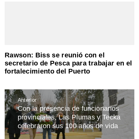
Rawson: Biss se reunió con el
secretario de Pesca para trabajar en el
fortalecimiento del Puerto
Navegación
Anterior
de
Con la presencia de funcionarios
Entrada
entradas
provinciales, Las Plumas y Tecka
anterior:
celebraron sus 100 años de vida