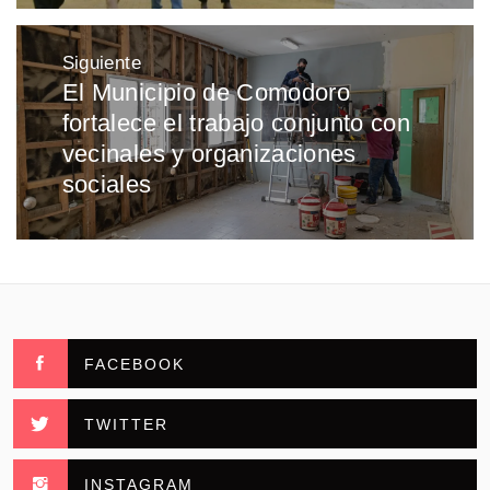
Siguiente
El Municipio de Comodoro
Entrada
fortalece el trabajo conjunto con
siguiente:
vecinales y organizaciones
sociales
FACEBOOK
TWITTER
INSTAGRAM