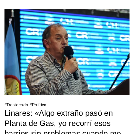
#
Destacada
#
Política
Linares: «Algo extraño pasó en
Planta de Gas, yo recorrí esos
barrios sin problemas cuando me