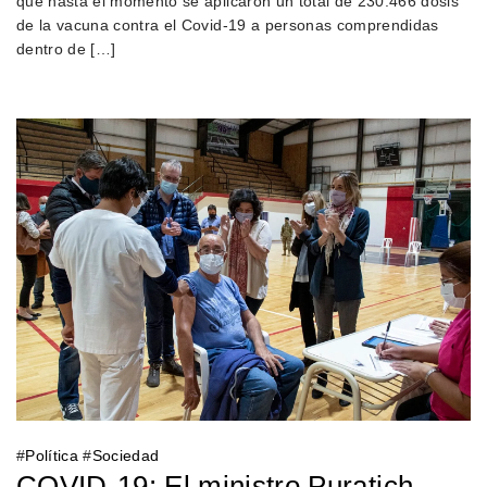
que hasta el momento se aplicaron un total de 230.466 dosis
de la vacuna contra el Covid-19 a personas comprendidas
dentro de […]
#
Política
#
Sociedad
COVID-19: El ministro Puratich