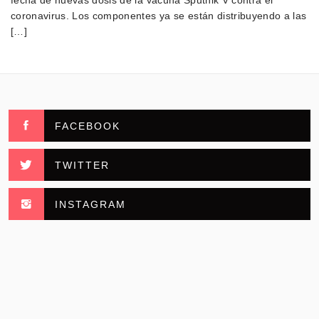
fecha de nuevas dosis de la vacuna Sputnik V contra el
coronavirus. Los componentes ya se están distribuyendo a las
[…]
FACEBOOK
TWITTER
INSTAGRAM