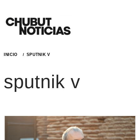
Ir
al
contenido
INICIO
SPUTNIK V
sputnik v